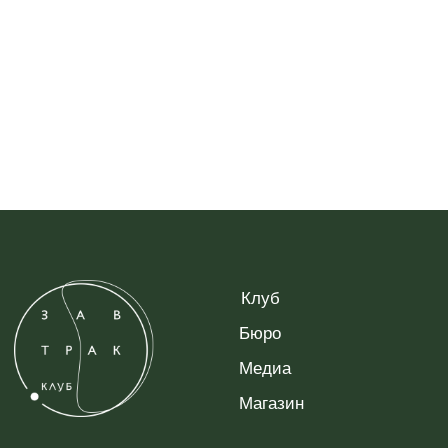
Медиа
Магазин
ZAVTRAK.C@GMAIL.COM
Политика конфиденциальности
Договор оферты
ИНН: 232008936632 ОГРН: 314774608600500
ИП ГАСУМЯНОВА АЛИНА ВЛАДИСЛАВОВНА
2022 © zavtrakclub.ru